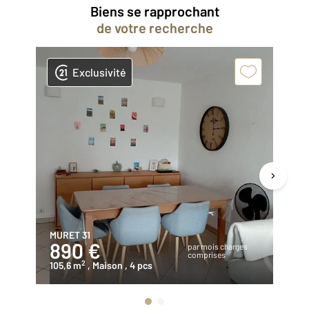
Biens se rapprochant
de votre recherche
Exclusivité
MURET 31
MU
890 €
1
par mois charges
comprises
2
105,6 m
, Maison
, 4 pcs
80