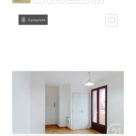
Exclusivité
CUGNAUX 31
2
28 m
, 1 pièce
Ref : 71707
Appartement Studio à louer
450 €
par mois charges comprises
Visiter le site dédié