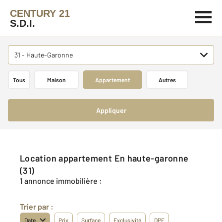
CENTURY 21
S.D.I.
31 - Haute-Garonne
Tous
Maison
Appartement
Autres
Appliquer
Location appartement En haute-garonne
(31)
1 annonce immobilière :
Trier par :
Date
Prix
Surface
Exclusivité
DPE