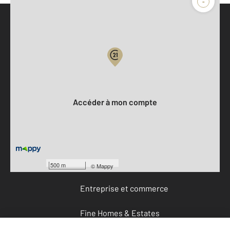
-
Parlons de vous, parlons biens
Votre compte :
Accéder à mon compte
Offres d'emploi
Devenir franchisé
500 m
©
Mappy
Entreprise et commerce
Fine Homes & Estates