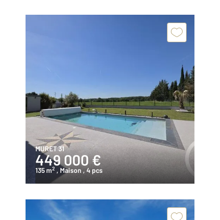
MURET 31
449 000 €
2
135 m
, Maison
, 4 pcs