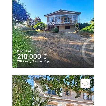
MURET 31
210 000 €
2
125,9 m
, Maison
, 5 pcs