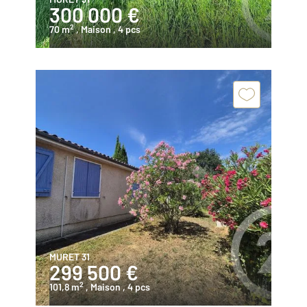
300 000 €
2
70 m
, Maison
, 4 pcs
MURET 31
299 500 €
2
101,8 m
, Maison
, 4 pcs