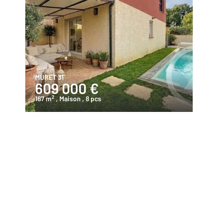
MURET 31
609 000 €
2
167 m
, Maison
, 8 pcs