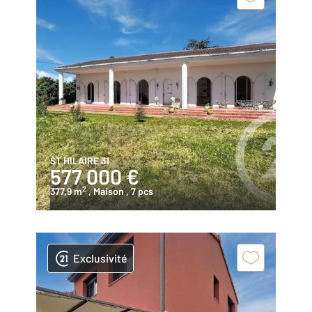
ST HILAIRE 31
577 000 €
2
377,9 m
, Maison
, 7 pcs
Exclusivité