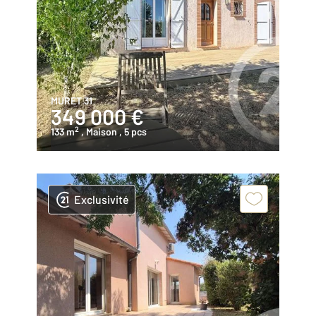
MURET 31
349 000 €
2
133 m
, Maison
, 5 pcs
Exclusivité