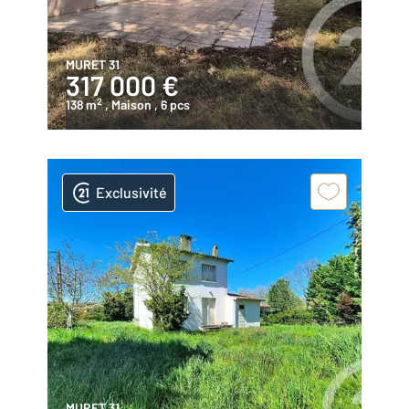
MURET 31
317 000 €
2
138 m
, Maison
, 6 pcs
Exclusivité
MURET 31