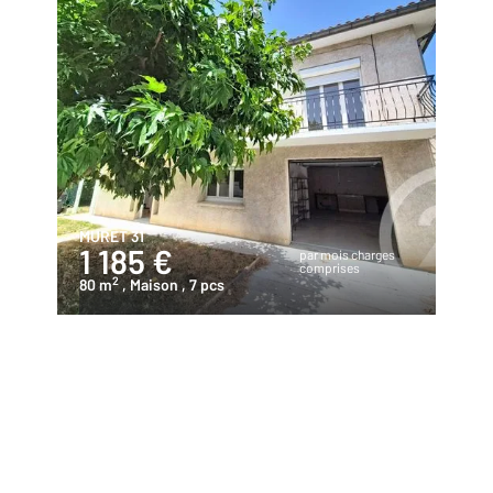
MURET 31
1 185 €
par mois charges
comprises
2
80 m
, Maison
, 7 pcs