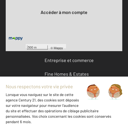
Votre compte :
Accéder à mon compte
Offres d'emploi
Devenir franchisé
500 m
©
Mappy
Entreprise et commerce
Fine Homes & Estates
À propos
International
Nous contacter